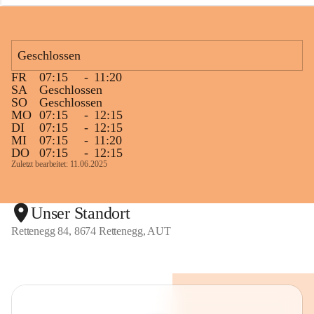
n
e
g
g
Geschlossen
FR
07:15
-
11:20
SA
Geschlossen
SO
Geschlossen
MO
07:15
-
12:15
DI
07:15
-
12:15
MI
07:15
-
11:20
DO
07:15
-
12:15
Zuletzt bearbeitet: 11.06.2025
Unser Standort
Rettenegg 84, 8674 Rettenegg, AUT