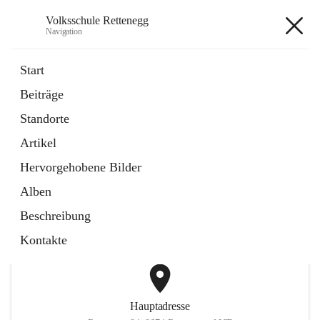
Volksschule Rettenegg
Navigation
Volksschule Rettenegg
Start
Beiträge
öffnet
Homepage
Standorte
in
Externe Webseite
neuem
Artikel
Tab
öffnet
Termine Schuljahr 2025/2026
in
Artikel
Hervorgehobene Bilder
neuem
Tab
Alben
+2
Beschreibung
Kontakte
Hauptadresse