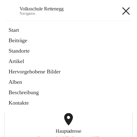
Volksschule Rettenegg
Navigation
Volksschule Rettenegg
Start
Beiträge
öffnet
Homepage
Standorte
in
Externe Webseite
neuem
Artikel
Tab
öffnet
Termine Schuljahr 2025/2026
in
Artikel
Hervorgehobene Bilder
neuem
Tab
Alben
+2
Beschreibung
Kontakte
Hauptadresse