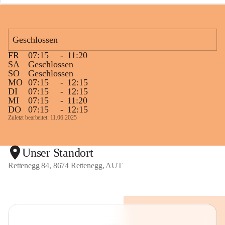
n
e
g
g
Geschlossen
FR
07:15
-
11:20
SA
Geschlossen
SO
Geschlossen
MO
07:15
-
12:15
DI
07:15
-
12:15
MI
07:15
-
11:20
DO
07:15
-
12:15
Zuletzt bearbeitet: 11.06.2025
Unser Standort
Rettenegg 84, 8674 Rettenegg, AUT