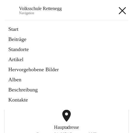
Volksschule Rettenegg
Navigation
Volksschule Rettenegg
Start
Beiträge
öffnet
Homepage
Standorte
in
Externe Webseite
neuem
Artikel
Tab
öffnet
Termine Schuljahr 2025/2026
in
Artikel
Hervorgehobene Bilder
neuem
Tab
Alben
+2
Beschreibung
Kontakte
Hauptadresse