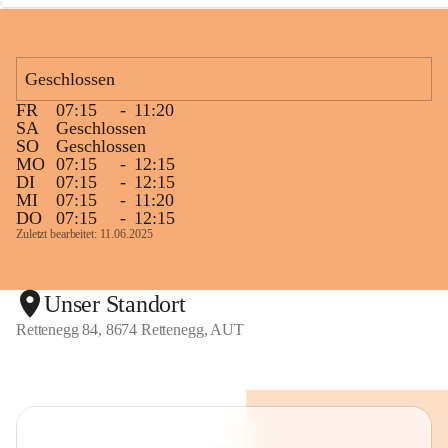
n
e
g
g
Geschlossen
FR
07:15
-
11:20
SA
Geschlossen
SO
Geschlossen
MO
07:15
-
12:15
DI
07:15
-
12:15
MI
07:15
-
11:20
DO
07:15
-
12:15
Zuletzt bearbeitet: 11.06.2025
Unser Standort
Rettenegg 84, 8674 Rettenegg, AUT