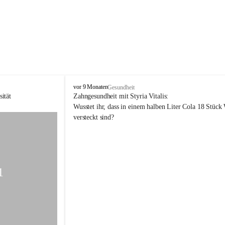
V
vor 9 Monaten
Gesundheit
o
ität 
Zahngesundheit mit Styria Vitalis:
l
Wusstet ihr, dass in einem halben Liter Cola 18 Stück
k
versteckt sind?
s
s
c
h
u
l
1
e
R
e
t
t
e