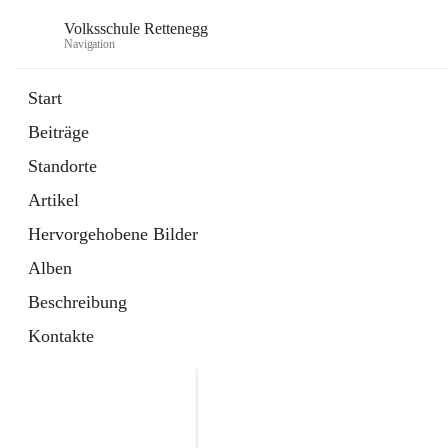
Volksschule Rettenegg
Navigation
Start
Beiträge
öffnet
Homepage
Standorte
in
Externe Webseite
neuem
Artikel
Tab
öffnet
Termine Schuljahr 2025/2026
in
Artikel
Hervorgehobene Bilder
neuem
Tab
Alben
Beschreibung
Kontakte