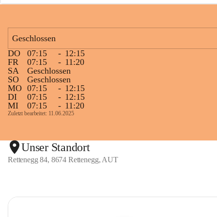
n
e
g
g
Geschlossen
DO
07:15
-
12:15
FR
07:15
-
11:20
SA
Geschlossen
SO
Geschlossen
MO
07:15
-
12:15
DI
07:15
-
12:15
MI
07:15
-
11:20
Zuletzt bearbeitet: 11.06.2025
Unser Standort
Rettenegg 84, 8674 Rettenegg, AUT