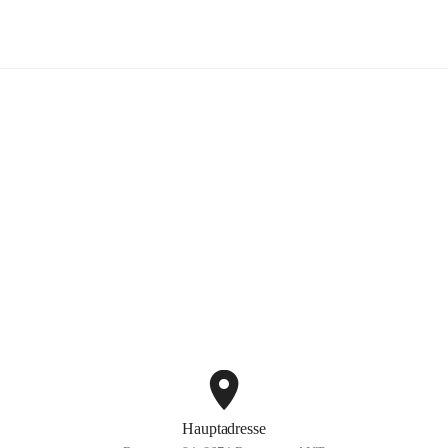
Volksschule Rettenegg
+2
Hauptadresse