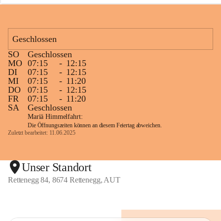
n
e
g
g
Geschlossen
SO
Geschlossen
MO
07:15
-
12:15
DI
07:15
-
12:15
MI
07:15
-
11:20
DO
07:15
-
12:15
FR
07:15
-
11:20
SA
Geschlossen
Mariä Himmelfahrt:
Die Öffnungszeiten können an diesem Feiertag abweichen.
Zuletzt bearbeitet: 11.06.2025
Unser Standort
Rettenegg 84, 8674 Rettenegg, AUT