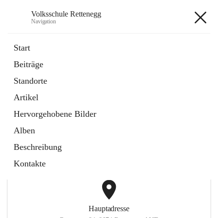
Volksschule Rettenegg
Navigation
Volksschule Rettenegg
Start
Beiträge
öffnet
Homepage
Standorte
in
Externe Webseite
neuem
Artikel
Tab
öffnet
Termine Schuljahr 2025/2026
in
Artikel
Hervorgehobene Bilder
neuem
Tab
Alben
+2
Beschreibung
Kontakte
Hauptadresse