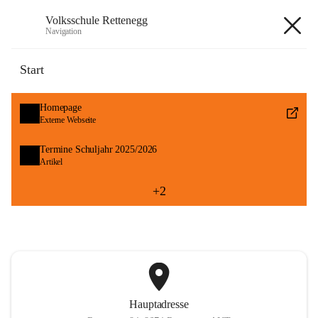
Volksschule Rettenegg
Navigation
Volksschule Rettenegg
Start
öffnet
Homepage
in
Externe Webseite
neuem
Tab
öffnet
Termine Schuljahr 2025/2026
in
Artikel
neuem
Tab
+2
Hauptadresse