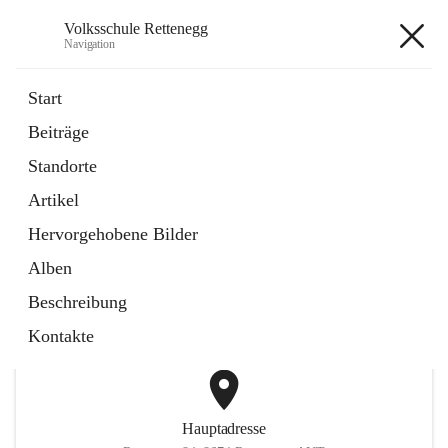
Volksschule Rettenegg
Navigation
Volksschule Rettenegg
Start
Beiträge
öffnet
Homepage
Standorte
in
Externe Webseite
neuem
Artikel
Tab
öffnet
Termine Schuljahr 2025/2026
in
Artikel
Hervorgehobene Bilder
neuem
Tab
Alben
+2
Beschreibung
Kontakte
Hauptadresse