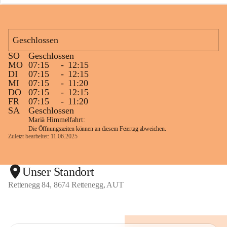
n
e
g
g
Geschlossen
SO
Geschlossen
MO
07:15
-
12:15
DI
07:15
-
12:15
MI
07:15
-
11:20
DO
07:15
-
12:15
FR
07:15
-
11:20
SA
Geschlossen
Mariä Himmelfahrt:
Die Öffnungszeiten können an diesem Feiertag abweichen.
Zuletzt bearbeitet: 11.06.2025
Unser Standort
Rettenegg 84, 8674 Rettenegg, AUT