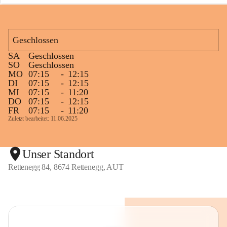
n
e
g
g
Geschlossen
SA
Geschlossen
SO
Geschlossen
MO
07:15
-
12:15
DI
07:15
-
12:15
MI
07:15
-
11:20
DO
07:15
-
12:15
FR
07:15
-
11:20
Zuletzt bearbeitet: 11.06.2025
Unser Standort
Rettenegg 84, 8674 Rettenegg, AUT