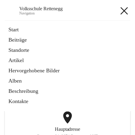
Volksschule Rettenegg
Navigation
Volksschule Rettenegg
Start
Beiträge
öffnet
Homepage
Standorte
in
Externe Webseite
neuem
Artikel
Tab
öffnet
Termine Schuljahr 2025/2026
in
Artikel
Hervorgehobene Bilder
neuem
Tab
Alben
+2
Beschreibung
Kontakte
Hauptadresse