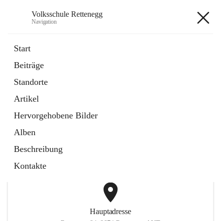
Volksschule Rettenegg
Navigation
Volksschule Rettenegg
Start
Beiträge
öffnet
Homepage
Standorte
in
Externe Webseite
neuem
Artikel
Tab
öffnet
Termine Schuljahr 2025/2026
in
Artikel
Hervorgehobene Bilder
neuem
Tab
Alben
+2
Beschreibung
Kontakte
Hauptadresse