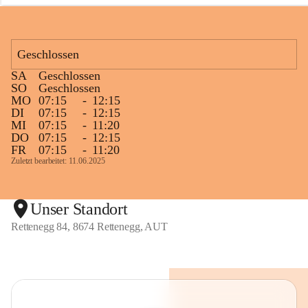
n
e
g
g
Geschlossen
SA
Geschlossen
SO
Geschlossen
MO
07:15
-
12:15
DI
07:15
-
12:15
MI
07:15
-
11:20
DO
07:15
-
12:15
FR
07:15
-
11:20
Zuletzt bearbeitet: 11.06.2025
Unser Standort
Rettenegg 84, 8674 Rettenegg, AUT