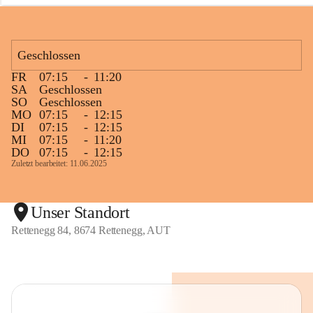
n
e
g
g
Geschlossen
FR
07:15
-
11:20
SA
Geschlossen
SO
Geschlossen
MO
07:15
-
12:15
DI
07:15
-
12:15
MI
07:15
-
11:20
DO
07:15
-
12:15
Zuletzt bearbeitet: 11.06.2025
Unser Standort
Rettenegg 84, 8674 Rettenegg, AUT