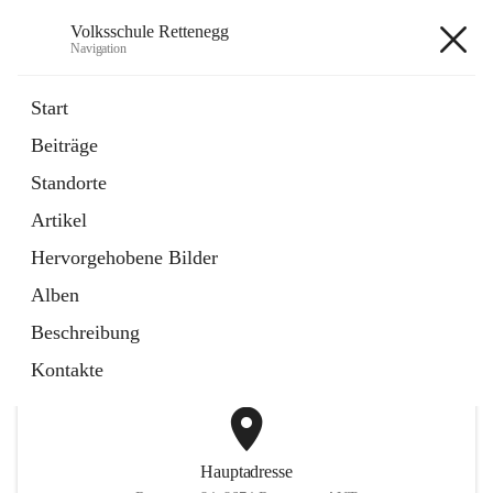
Volksschule Rettenegg
Navigation
Volksschule Rettenegg
Start
Beiträge
öffnet
Homepage
Standorte
in
Externe Webseite
neuem
Artikel
Tab
öffnet
Termine Schuljahr 2025/2026
in
Artikel
Hervorgehobene Bilder
neuem
Tab
Alben
+2
Beschreibung
Kontakte
Hauptadresse