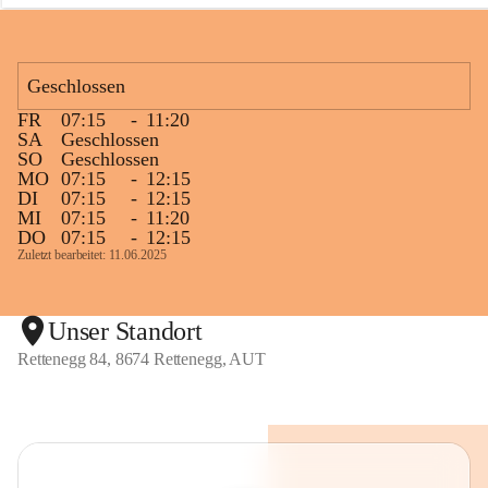
n
e
g
g
Geschlossen
FR
07:15
-
11:20
SA
Geschlossen
SO
Geschlossen
MO
07:15
-
12:15
DI
07:15
-
12:15
MI
07:15
-
11:20
DO
07:15
-
12:15
Zuletzt bearbeitet: 11.06.2025
Unser Standort
Rettenegg 84, 8674 Rettenegg, AUT