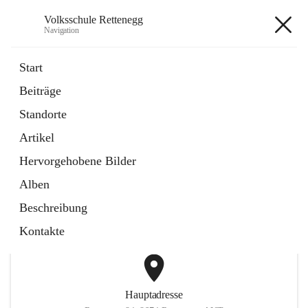
Volksschule Rettenegg
Navigation
Volksschule Rettenegg
Start
Beiträge
öffnet
Homepage
Standorte
in
Externe Webseite
neuem
Artikel
Tab
öffnet
Termine Schuljahr 2025/2026
in
Artikel
Hervorgehobene Bilder
neuem
Tab
Alben
+2
Beschreibung
Kontakte
Hauptadresse